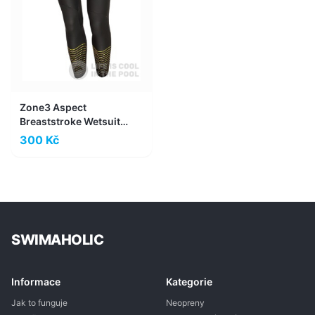
Zone3 Aspect
Breaststroke Wetsuit
Women
300 Kč
SWIMAHOLIC
Informace
Kategorie
Jak to funguje
Neopreny