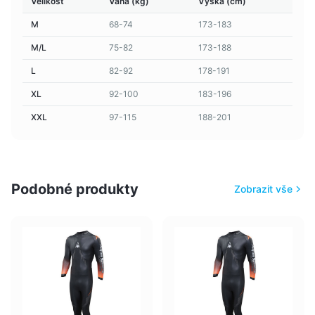
Velikost
Váha (kg)
Výška (cm)
M
68-74
173-183
M/L
75-82
173-188
L
82-92
178-191
XL
92-100
183-196
XXL
97-115
188-201
Podobné produkty
Zobrazit vše