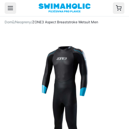
Přeskočit na hlavní obsah
Domů
/
Neopreny
/
ZONE3 Aspect Breaststroke Wetsuit Men