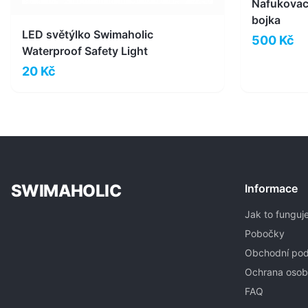
Nafukovací
bojka
LED světýlko Swimaholic
500 Kč
Waterproof Safety Light
20 Kč
SWIMAHOLIC
Informace
Jak to funguj
Pobočky
Obchodní po
Ochrana osob
FAQ