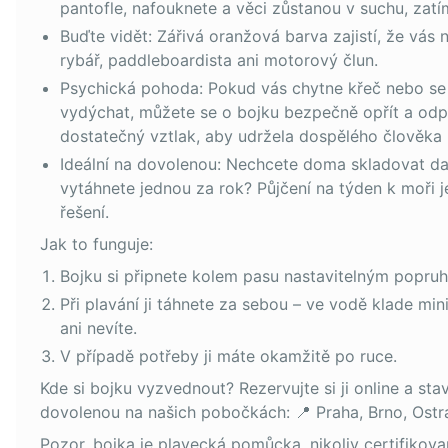
pantofle, nafouknete a věci zůstanou v suchu, zatí
Buďte vidět: Zářivá oranžová barva zajistí, že vás
rybář, paddleboardista ani motorový člun.
Psychická pohoda: Pokud vás chytne křeč nebo se 
vydýchat, můžete se o bojku bezpečně opřít a odp
dostatečný vztlak, aby udržela dospělého člověka 
Ideální na dovolenou: Nechcete doma skladovat dal
vytáhnete jednou za rok? Půjčení na týden k moři j
řešení.
Jak to funguje:
Bojku si připnete kolem pasu nastavitelným popru
Při plavání ji táhnete za sebou – ve vodě klade min
ani nevíte.
V případě potřeby ji máte okamžitě po ruce.
Kde si bojku vyzvednout? Rezervujte si ji online a sta
dovolenou na našich pobočkách: 📍 Praha, Brno, Ostra
Pozor, bojka je plavecká pomůcka, nikoliv certifikov