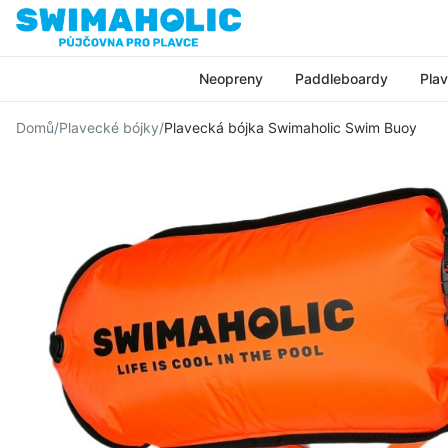
Přeskočit na hlavní obsah
Neopreny
Paddleboardy
Pla
Domů
/
Plavecké bójky
/
Plavecká bójka Swimaholic Swim Buoy