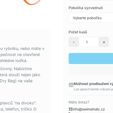
Pobočka vyzvednutí
Počet kusů
-
+
u rybníku, nebo máte v
zpečnost na otevřené
ehlédne loďka.
jčovny. Nabízíme
erá slouží nejen jako
(Dry Bag) na vaše
Možnost prodloužení v
Lze upravit termín vrácení 
Máte dotaz?
 plavců "na divoko".
a, telefon, tričko či
info@swimaholic.cz