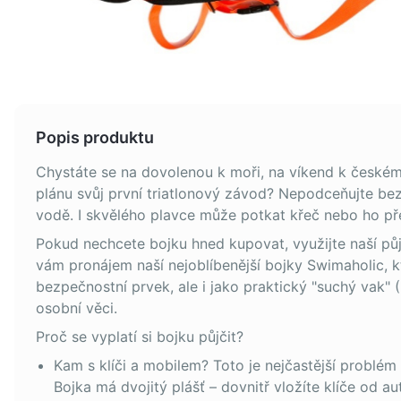
Popis produktu
Chystáte se na dovolenou k moři, na víkend k českém
plánu svůj první triatlonový závod? Nepodceňujte be
vodě. I skvělého plavce může potkat křeč nebo ho př
Pokud nechcete bojku hned kupovat, využijte naší pů
vám pronájem naší nejoblíbenější bojky Swimaholic, kt
bezpečnostní prvek, ale i jako praktický "suchý vak" 
osobní věci.
Proč se vyplatí si bojku půjčit?
Kam s klíči a mobilem? Toto je nejčastější problém
Bojka má dvojitý plášť – dovnitř vložíte klíče od aut