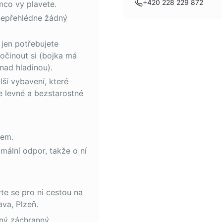
+420 228 229 872
mco vy plavete.
 nepřehlédne žádný
jen potřebujete
očinout si (bojka má
nad hladinou).
ší vybavení, které
e levné a bezstarostné
hem.
imální odpor, takže o ní
vte se pro ni cestou na
va, Plzeň.
aný záchranný