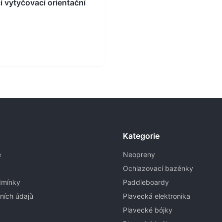
 vytyčovací orientační
Kategorie
e
Neopreny
Ochlazovací bazénky
dmínky
Paddleboardy
ních údajů
Plavecká elektronika
Plavecké bójky