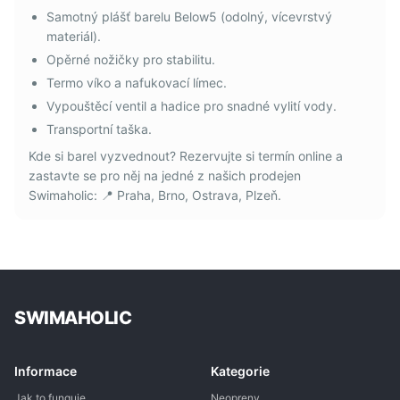
Samotný plášť barelu Below5 (odolný, vícevrstvý
materiál).
Opěrné nožičky pro stabilitu.
Termo víko a nafukovací límec.
Vypouštěcí ventil a hadice pro snadné vylití vody.
Transportní taška.
Kde si barel vyzvednout? Rezervujte si termín online a
zastavte se pro něj na jedné z našich prodejen
Swimaholic: 📍 Praha, Brno, Ostrava, Plzeň.
SWIMAHOLIC
Informace
Kategorie
Jak to funguje
Neopreny