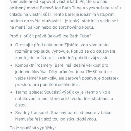
Nemusíte hned kupovat vlastní káď. Půjčte si u nás
oblíbený model Below5 Ice Bath Tube a vyzkoušejte si sílu
chladu na vlastní kůži. Tento barel je ideálním vstupním
bodem do světa otužování – je lehký, stabilní a vejde se i
na menší balkon nebo do sprchového koutu.
Proč si půjčit právě Below5 Ice Bath Tube?
Otestujte před nákupem: Zjistěte, zda vám tento
rozměr a typ sudu vyhovuje. Pokud se do otužování
zamilujete, můžete si následně pořídit svůj vlastní.
Kompaktní rozměry: Barel má ideální velikost pro
jednoho člověka. Díky průměru (cca 75–80 cm) se
vejde téměř kamkoliv, ale zároveň poskytuje dostatek
prostoru pro ponoření celého těla.
Termo izolace: Součástí výpůjčky je i termo víko a
nafukovací límec, které udrží vodu déle studenou a
čistou.
Snadný transport: Sbalený barel odnesete v tašce.
Nemusíte řešit složitou logistiku dodávkou.
Co je součástí výpůjčky: