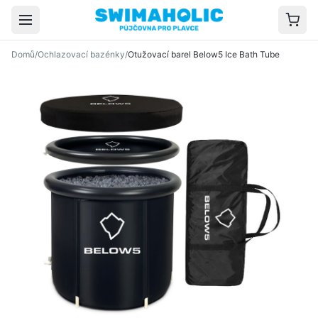
Přeskočit na hlavní obsah
Domů
/
Ochlazovací bazénky
/
Otužovací barel Below5 Ice Bath Tube